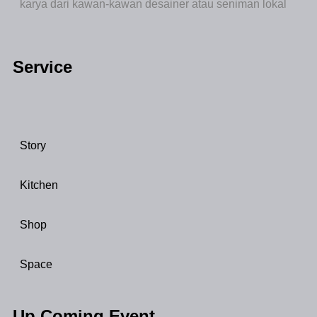
karya dari kawan-kawan desainer atau seniman lokal
Service
Story
Kitchen
Shop
Space
Up Coming Event