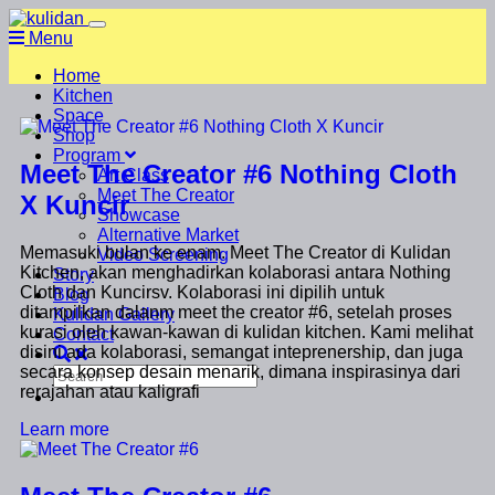
Menu
Home
Kitchen
Space
Shop
Program
Meet The Creator #6 Nothing Cloth
Art Class
Meet The Creator
X Kuncir
Showcase
Alternative Market
Memasuki bulan ke enam. Meet The Creator di Kulidan
Video Screening
Kitchen, akan menghadirkan kolaborasi antara Nothing
Story
Cloth dan Kuncirsv. Kolaborasi ini dipilih untuk
Blog
ditampilkan dalanm meet the creator #6, setelah proses
Kulidan Gallery
kurasi oleh kawan-kawan di kulidan kitchen. Kami melihat
Contact
disini ada kolaborasi, semangat inteprenership, dan juga
secara konsep desain menarik, dimana inspirasinya dari
rerajahan atau kaligrafi
Learn more