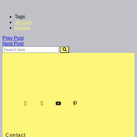
Tags
art class
kulidan
Prev Post
Next Post
Contact