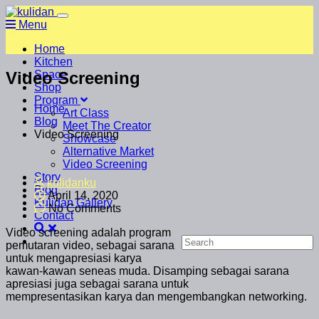
Menu
Home
Kitchen
Video Screening
Space
Shop
Program
Home
Art Class
Blog
Meet The Creator
Video Screening
Showcase
Alternative Market
Video Screening
Story
kulidanku
Blog
April 14, 2020
Kulidan Gallery
No Comments
Contact
Video screening adalah program
pemutaran video, sebagai sarana
untuk mengapresiasi karya
kawan-kawan seneas muda. Disamping sebagai sarana
apresiasi juga sebagai sarana untuk
mempresentasikan karya dan mengembangkan networking.