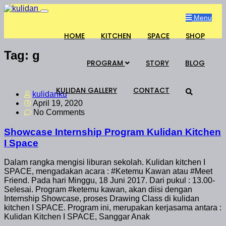
Menu
HOME
KITCHEN
SPACE
SHOP
Tag:
g
PROGRAM
STORY
BLOG
KULIDAN GALLERY
CONTACT
kulidanku
April 19, 2020
No Comments
Showcase Internship Program Kulidan Kitchen
I Space
Dalam rangka mengisi liburan sekolah. Kulidan kitchen I
SPACE, mengadakan acara : #Ketemu Kawan atau #Meet
Friend. Pada hari Minggu, 18 Juni 2017. Dari pukul : 13.00-
Selesai. Program #ketemu kawan, akan diisi dengan
Internship Showcase, proses Drawing Class di kulidan
kitchen I SPACE. Program ini, merupakan kerjasama antara :
Kulidan Kitchen I SPACE, Sanggar Anak